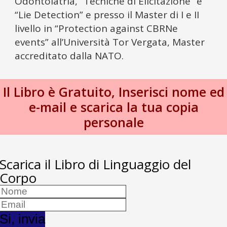
Odontoiatria, “Tecniche di Elicitazione” e
“Lie Detection” e presso il Master di I e II
livello in “Protection against CBRNe
events” all’Università Tor Vergata, Master
accreditato dalla NATO.
Il Libro è Gratuito, Inserisci nome ed
e-mail e scarica la tua copia
personale
​Scarica il ​Libro di Linguaggio del
Corpo
​S​i, invia