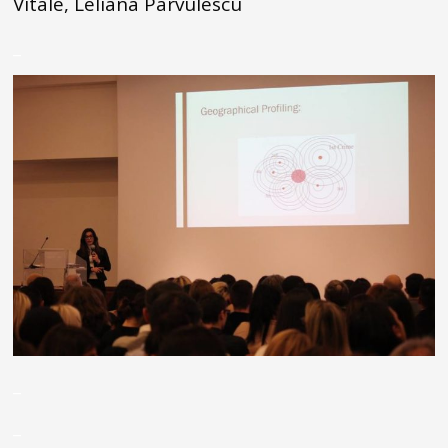
Vitale, Leliana Parvulescu
_
_
_