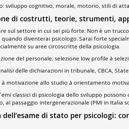
po: sviluppo cognitivo, morale, motorio, stili di a
one di costrutti, teorie, strumenti, app
re sul settore in cui sei più forte. Non è un trucco
ca quando diventerai psicologo. Sarai forte speci
cialmente su aree circoscritte della psicologia.
ezione del personale, selezione low profile à selez
analisi delle dichiarazioni in tribunale, CBCA, Sta
o à motivazione allo studio à orientamento motiv
emi classici di psicologia dello sviluppo possono c
o, al passaggio intergenerazionale (PMI in Italia s
 dell’esame di stato per psicologi: co