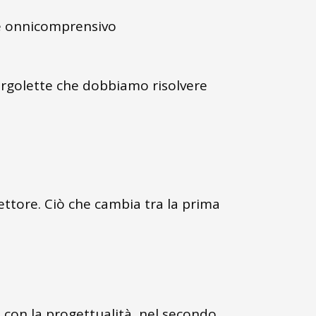
ere onnicomprensivo
virgolette che dobbiamo risolvere
 settore. Ciò che cambia tra la prima
so con la progettualità, nel secondo