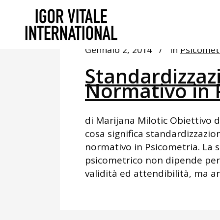
Gennaio 2, 2014
In
Psicomet
Standardizzaz
Normativo in 
di Marijana Milotic Obiettivo d
cosa significa standardizzazio
normativo in Psicometria. La sc
psicometrico non dipende per
validità ed attendibilità, ma an