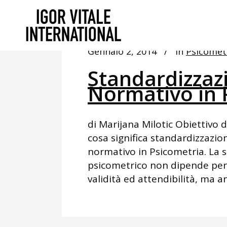
Gennaio 2, 2014
In
Psicomet
Standardizzaz
Normativo in 
di Marijana Milotic Obiettivo d
cosa significa standardizzazio
normativo in Psicometria. La sc
psicometrico non dipende per
validità ed attendibilità, ma an