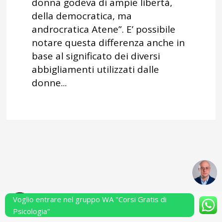
donna godeva di ampie libertà,
della democratica, ma
androcratica Atene”. E’ possibile
notare questa differenza anche in
base al significato dei diversi
abbigliamenti utilizzati dalle
donne...
Voglio entrare nel gruppo WA "Corsi Gratis di
Powered by Performarsi S.a.s.
Psicologia"