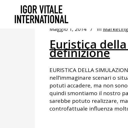
Maggio 1, 2014
In
Marketin
Euristica dell
definizione
EURISTICA DELLA SIMULAZIONE 
nell’immaginare scenari o situ
potuti accadere, ma non sono
quindi smontiamo il nostro pas
sarebbe potuto realizzare, ma 
controfattuale influenza molto