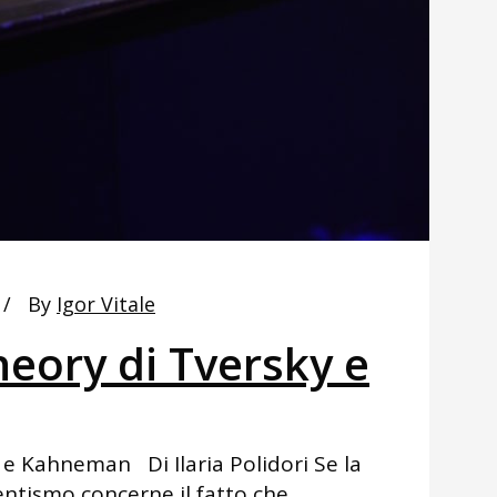
By
Igor Vitale
eory di Tversky e
 e Kahneman Di Ilaria Polidori Se la
entismo concerne il fatto che