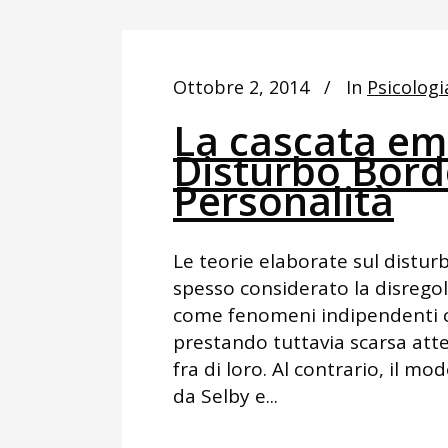
Ottobre 2, 2014
In
Psicologi
La cascata em
Disturbo Borde
Personalità
Le teorie elaborate sul distur
spesso considerato la disreg
come fenomeni indipendenti car
prestando tuttavia scarsa atte
fra di loro. Al contrario, il m
da Selby e...