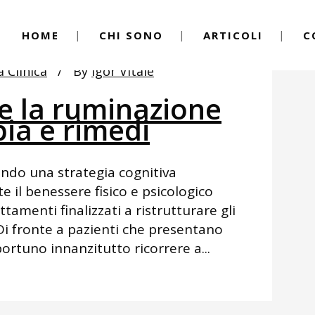
HOME
CHI SONO
ARTICOLI
C
a Clinica
By
Igor Vitale
 la ruminazione
ia e rimedi
ndo una strategia cognitiva
 il benessere fisico e psicologico
attamenti finalizzati a ristrutturare gli
. Di fronte a pazienti che presentano
portuno innanzitutto ricorrere a...