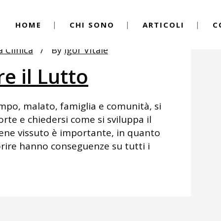
HOME
CHI SONO
ARTICOLI
C
a Clinica
By
Igor Vitale
e il Lutto
po, malato, famiglia e comunità, si
te e chiedersi come si sviluppa il
ene vissuto è importante, in quanto
orire hanno conseguenze su tutti i