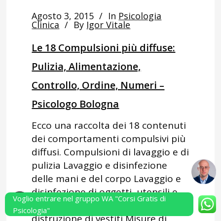
Agosto 3, 2015
In
Psicologia
Clinica
By
Igor Vitale
Le 18 Compulsioni più diffuse:
Pulizia, Alimentazione,
Controllo, Ordine, Numeri –
Psicologo Bologna
Ecco una raccolta dei 18 contenuti
dei comportamenti compulsivi più
diffusi. Compulsioni di lavaggio e di
pulizia Lavaggio e disinfezione
delle mani e del corpo Lavaggio e
disinfezione di oggetti, utensili e
Voglio entrare nel gruppo WA "Corsi Gratis di
arredi Lavaggio, disinfezione o
Psicologia"
distruzione di vestiti Misure di