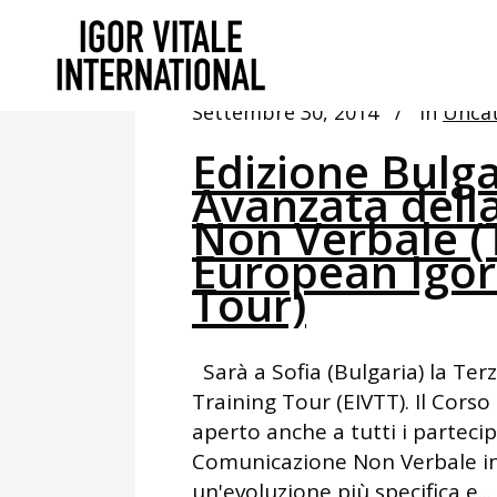
Settembre 30, 2014
In
Uncat
Edizione Bulga
Avanzata dell
Non Verbale (T
European Igor 
Tour)
Sarà a Sofia (Bulgaria) la Ter
Training Tour (EIVTT). Il Corso
aperto anche a tutti i partecip
Comunicazione Non Verbale in 
un'evoluzione più specifica e...