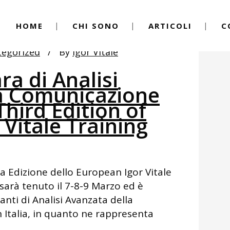
HOME
CHI SONO
ARTICOLI
C
egorized
By
Igor Vitale
ra di Analisi
a Comunicazione
hird Edition of
Vitale Training
za Edizione dello European Igor Vitale
 sarà tenuto il 7-8-9 Marzo ed è
anti di Analisi Avanzata della
Italia, in quanto ne rappresenta