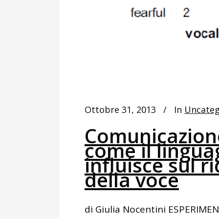
Ottobre 31, 2013
In
Uncateg
Comunicazione
come il lingua
influisce sul 
della voce
di Giulia Nocentini ESPERIM