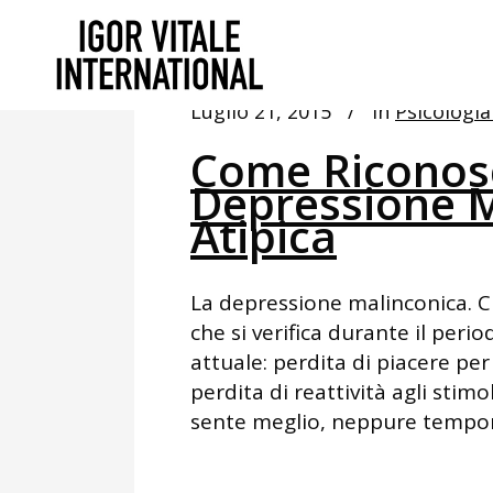
Luglio 21, 2015
In
Psicologia
Come Riconosc
Depressione M
Atipica
La depressione malinconica. Cr
che si verifica durante il peri
attuale: perdita di piacere per 
perdita di reattività agli stim
sente meglio, neppure tempo