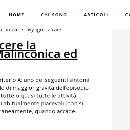
HOME
CHI SONO
ARTICOLI
C
 Clinica
By
Igor Vitale
ere la
alinconica ed
iterio A: uno dei seguenti sintomi,
odo di maggior gravità dell’episodio
tutte o quasi tutte le attività.
oli abitualmente piacevoli (non si
raneamente, quando accade...