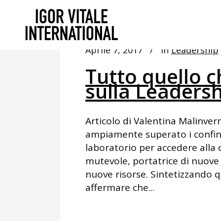
Aprile 7, 2017
In
Leadership
Tutto quello c
sulla Leaders
Articolo di Valentina Malinvern
ampiamente superato i confini 
laboratorio per accedere alla 
mutevole, portatrice di nuove
nuove risorse. Sintetizzando q
affermare che...