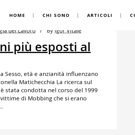
HOME
CHI SONO
ARTICOLI
C
gia del Lavoro
By
Igor Vitale
i più esposti al
ia Sesso, età e anzianità influenzano
nella Matichecchia La ricerca sul
è stata condotta nel corso del 1999
vittime di Mobbing che si erano
..