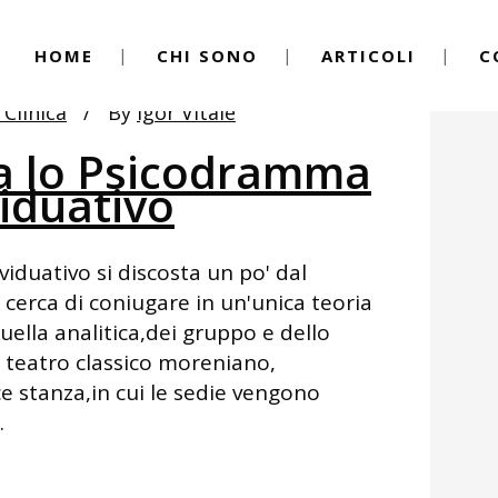
HOME
CHI SONO
ARTICOLI
C
 Clinica
By
Igor Vitale
a lo Psicodramma
viduativo
iduativo si discosta un po' dal
erca di coniugare in un'unica teoria
uella analitica,dei gruppo e dello
 teatro classico moreniano,
e stanza,in cui le sedie vengono
.