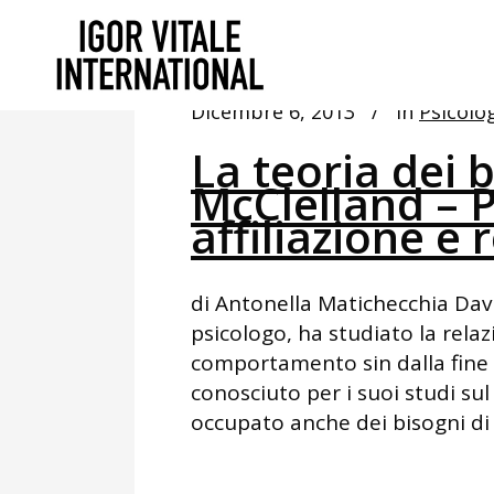
Dicembre 6, 2013
In
Psicolo
La teoria dei b
McClelland – 
affiliazione e 
di Antonella Matichecchia Davi
psicologo, ha studiato la relaz
comportamento sin dalla fine d
conosciuto per i suoi studi sul 
occupato anche dei bisogni di a