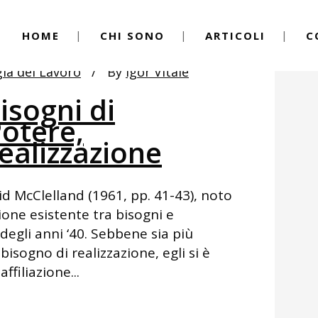
HOME
CHI SONO
ARTICOLI
C
gia del Lavoro
By
Igor Vitale
isogni di
Potere,
realizzazione
d McClelland (1961, pp. 41-43), noto
ione esistente tra bisogni e
egli anni ‘40. Sebbene sia più
bisogno di realizzazione, egli si è
ffiliazione...