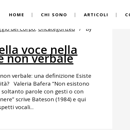
HOME
CHI SONO
ARTICOLI
C
ggio del Corpo
,
Uncategorized
By
della voce nella
 non verbale
on verbale: una definizione Esiste
ità? Valeria Bafera “Non esistono
o soltanto parole con gesti o con
nere” scrive Bateson (1984) e qui
etti vocali...