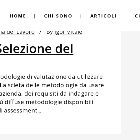
HOME
CHI SONO
ARTICOLI
C
ia del Lavoro
By
Igor Vitale
elezione del
odologie di valutazione da utilizzare
. La scleta delle metodologie da usare
l’azienda, dei requisiti da indagare e
iù diffuse metodologie disponibili
li assessment...