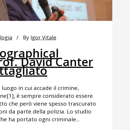
logia
By
Igor Vitale
eographical
prof. David Canter
ttagliato
 luogo in cui accade il crimine,
ne[1], è sempre considerato essere
to che però viene spesso trascurato
ni da parte della polizia. Lo studio
e ha portato ogni criminale...