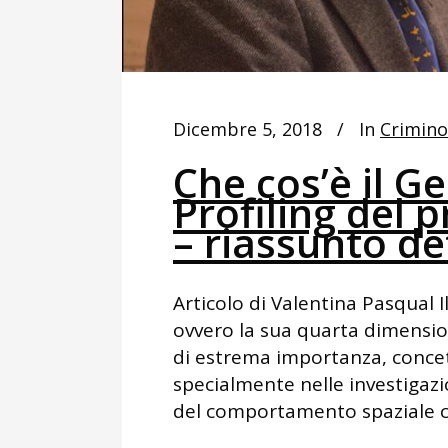
Dicembre 5, 2018
In
Crimino
Che cos’è il G
Profiling del 
– riassunto de
Articolo di Valentina Pasqual Il
ovvero la sua quarta dimensio
di estrema importanza, concet
specialmente nelle investigazio
del comportamento spaziale ch