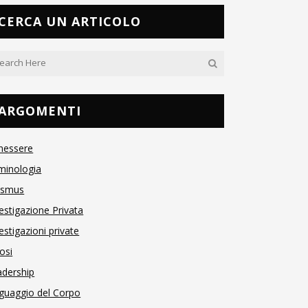
CERCA UN ARTICOLO
ARGOMENTI
nessere
minologia
asmus
estigazione Privata
estigazioni private
osi
adership
guaggio del Corpo