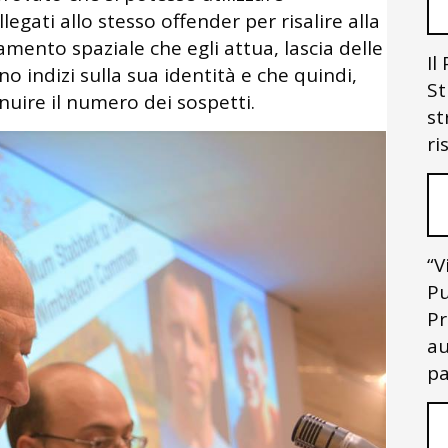
llegati allo stesso offender per risalire alla
amento spaziale che egli attua, lascia delle
Il
o indizi sulla sua identità e che quindi,
St
nuire il numero dei sospetti.
st
ri
“V
Pu
Pr
au
pa