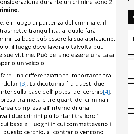
considerazione durante un crimine sono 2:
crimine
.
è il luogo di partenza del criminale, il
trasmette tranquillità, al quale farà
mini. La base può essere la sua abitazione,
olo, il luogo dove lavora o talvolta può
e sue vittime. Può persino essere una casa
er o un veicolo.
i fare una differenziazione importante tra
endolari
[3]
. La dicotomia fra questi due
ter sulla base dell’ipotesi del cerchio
[4]
,
mpresa tra metà e tre quarti dei criminali
n’area compresa all’interno di una
va i due crimini più lontani tra loro.”
a cui base e i luoghi in cui commettevano i
 di questo cerchio, al contrario vengono