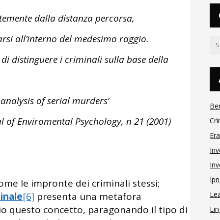
ntemente dalla distanza percorsa,
arsi all’interno del medesimo raggio.
 di distinguere i criminali sulla base della
 analysis of serial murders’
Be
al of Enviromental Psychology, n 21 (2001)
Cri
Er
Inv
Inv
Ipn
me le impronte dei criminali stessi;
Le
inale
[6]
presenta una metafora
lio questo concetto, paragonando il tipo di
Lin