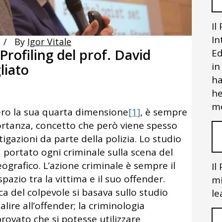
Il
In
By
Igor Vitale
Profiling del prof. David
Ed
in
liato
ha
he
me
vvero la sua quarta dimensione
[1]
, è sempre
rtanza, concetto che però viene spesso
igazioni da parte della polizia. Lo studio
portato ogni criminale sulla scena del
eografico. L’azione criminale è sempre il
Il
pazio tra la vittima e il suo offender.
mi
a del colpevole si basava sullo studio
le
alire all’offender; la criminologia
rovato che si potesse utilizzare