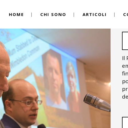
HOME
CHI SONO
ARTICOLI
C
Il
em
fi
po
pr
de