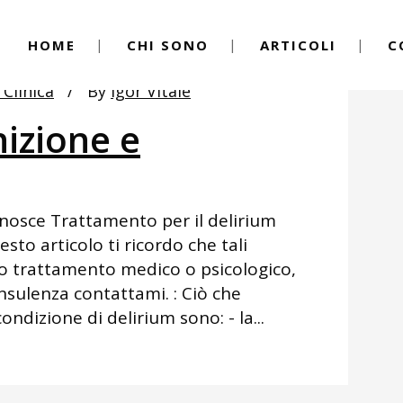
HOME
CHI SONO
ARTICOLI
C
 Clinica
By
Igor Vitale
nizione e
conosce Trattamento per il delirium
to articolo ti ricordo che tali
o trattamento medico o psicologico,
onsulenza contattami. : Ciò che
ondizione di delirium sono: - la...