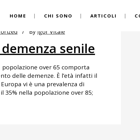
HOME
CHI SONO
ARTICOLI
C
orized
By
Igor Vitale
a demenza senile
a popolazione over 65 comporta
to delle demenze. È l’età infatti il
In Europa vi è una prevalenza di
 il 35% nella popolazione over 85;