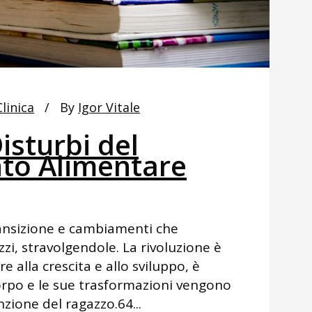
linica
By
Igor Vitale
isturbi del
o Alimentare
ransizione e cambiamenti che
zzi, stravolgendole. La rivoluzione è
e alla crescita e allo sviluppo, è
corpo e le sue trasformazioni vengono
zione del ragazzo.64...