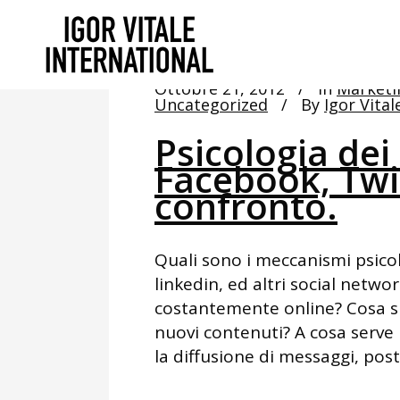
Ottobre 21, 2012
In
Marketi
Uncategorized
By
Igor Vital
Psicologia dei
Facebook, Twit
confronto.
Quali sono i meccanismi psicol
linkedin, ed altri social netw
costantemente online? Cosa 
nuovi contenuti? A cosa serve 
la diffusione di messaggi, post,