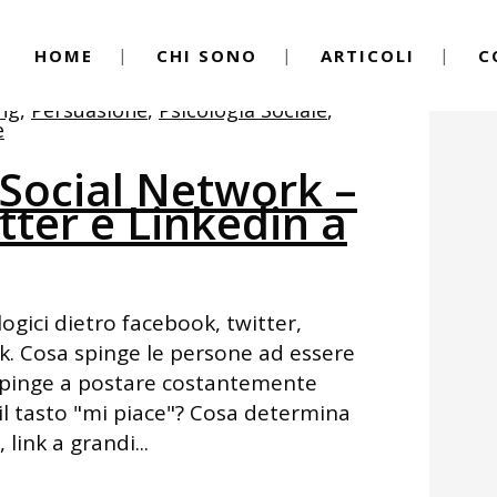
HOME
CHI SONO
ARTICOLI
C
ng
,
Persuasione
,
Psicologia Sociale
,
e
 Social Network –
ter e Linkedin a
ogici dietro facebook, twitter,
ork. Cosa spinge le persone ad essere
spinge a postare costantemente
il tasto "mi piace"? Cosa determina
 link a grandi...