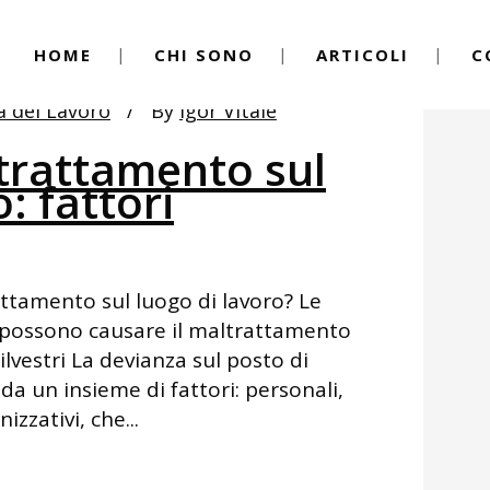
HOME
CHI SONO
ARTICOLI
C
a del Lavoro
By
Igor Vitale
trattamento sul
: fattori
attamento sul luogo di lavoro? Le
e possono causare il maltrattamento
ilvestri La devianza sul posto di
a un insieme di fattori: personali,
izzativi, che...