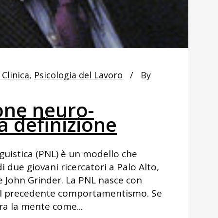
 Clinica
,
Psicologia del Lavoro
By
ne neuro-
na definizione
uistica (PNL) è un modello che
i due giovani ricercatori a Palo Alto,
 e John Grinder. La PNL nasce con
i del precedente comportamentismo. Se
a la mente come...