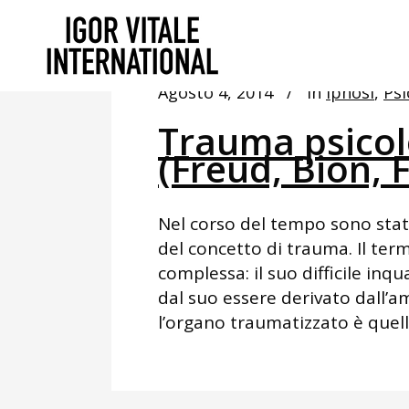
Agosto 4, 2014
In
Ipnosi
,
Psi
Trauma psicol
(Freud, Bion, F
Nel corso del tempo sono state
del concetto di trauma. Il ter
complessa: il suo difficile in
dal suo essere derivato dall’a
l’organo traumatizzato è quell