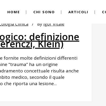
HOME
CHI SONO
ARTICOLI
C
cologia Clinica
By
Igor Vitale
ogico: definizione
erenczi, Klein)
 fornite molte definizioni differenti
mine “trauma” ha un origine
quadramento concettuale risulta anche
mbito medico, secondo il quale
o che riporta una lesione...