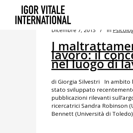
Dicembre 7, 2013
In
Psicolo
I maltrattamen
lavoro: il con
nel luogo di l
di Giorgia Silvestri In ambito 
stato sviluppato recentemente,
pubblicazioni rilevanti sull’ar
ricercatrici Sandra Robinson (
Bennett (Università di Toledo).