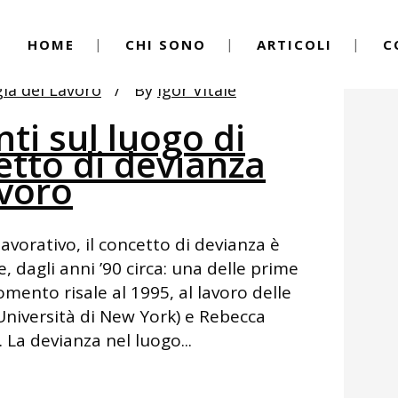
HOME
CHI SONO
ARTICOLI
C
gia del Lavoro
By
Igor Vitale
ti sul luogo di
cetto di devianza
avoro
lavorativo, il concetto di devianza è
 dagli anni ’90 circa: una delle prime
gomento risale al 1995, al lavoro delle
Università di New York) e Rebecca
 La devianza nel luogo...