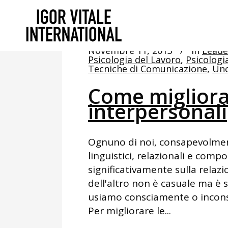
Novembre 11, 2013
In
Leade
Psicologia del Lavoro
,
Psicologi
Tecniche di Comunicazione
,
Unc
Come migliorar
interpersonali
Ognuno di noi, consapevolmen
linguistici, relazionali e com
significativamente sulla relazio
dell'altro non è casuale ma è 
usiamo consciamente o incons
Per migliorare le...