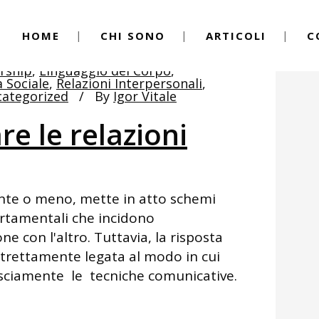
HOME
CHI SONO
ARTICOLI
C
rship
,
Linguaggio del Corpo
,
a Sociale
,
Relazioni Interpersonali
,
ategorized
By
Igor Vitale
e le relazioni
te o meno, mette in atto schemi
portamentali che incidono
ne con l'altro. Tuttavia, la risposta
strettamente legata al modo in cui
ciamente le tecniche comunicative.