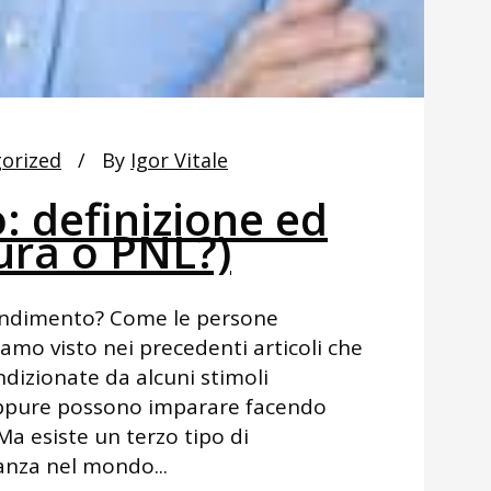
orized
By
Igor Vitale
 definizione ed
ra o PNL?)
rendimento? Come le persone
o visto nei precedenti articoli che
dizionate da alcuni stimoli
oppure possono imparare facendo
a esiste un terzo tipo di
anza nel mondo...