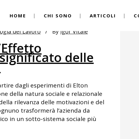
HOME
CHI SONO
ARTICOLI
C
logia del Lavoro
By
Igor Vitale
’Effetto
significato delle
e
rtire dagli esperimenti di Elton
e della natura sociale e relazionale
 della rilevanza delle motivazioni e del
 ognuno trasformerà l‘azienda da
co in un sotto-sistema sociale più