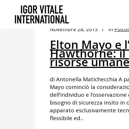
Novembre 28, 2013
In
Psico
Elton Mayo e l
Hawthorne: il 
risorse uman
di Antonella Matichecchia A pa
Mayo cominciò la considerazion
dell‘individuo e l‘osservazione
bisogno di sicurezza insito in
apparato esclusivamente tecni
flessibile ed...