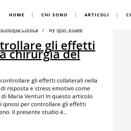
HOME
CHI SONO
ARTICOLI
C
icologia Clinica
By
Igor Vitale
rollare gli effetti
la chirurgia del
ontrollare gli effetti collaterali nella
 di risposta e stress emotivo come
o di Maria Venturi In questo articolo
ipnosi per controllare gli effetti
eno. Il presente studio è...