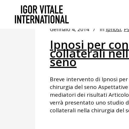
Gennaio 4, 2014
In
Ipnosi
,
Ps
Ipnosi per cont
collaterali nel
seno
Breve intervento di Ipnosi per c
chirurgia del seno Aspettative
mediatori dei risultati Articol
verrà presentato uno studio di 
collaterali nella chirurgia del s