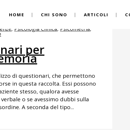
HOME
CHI SONO
ARTICOLI
C
enze
,
Psicologia Clinica
,
Psicometria
,
e
nari per
Memoria
lizzo di questionari, che permettono
sorse in questa raccolta. Essi possono
paziente stesso, qualora avesse
verbale o se avessimo dubbi sulla
rdine. A seconda del tipo...