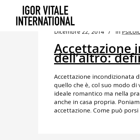
Dicembre 22, 2014
In
Psicolo
Accettazione 
dell’altro: def
Accettazione incondizionata de
quello che è, col suo modo di 
ideale romantico ma nella prat
anche in casa propria. Ponia
accettazione. Come può porsi u