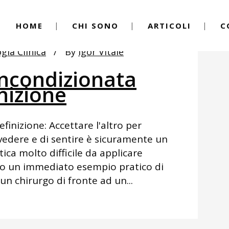
HOME
CHI SONO
ARTICOLI
C
gia Clinica
By
Igor Vitale
incondizionata
inizione
finizione: Accettare l'altro per
vedere e di sentire è sicuramente un
ica molto difficile da applicare
mo un immediato esempio pratico di
n chirurgo di fronte ad un...