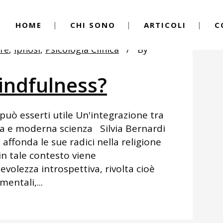
HOME
CHI SONO
ARTICOLI
C
re
,
Ipnosi
,
Psicologia Clinica
By
indfulness?
può esserti utile Un'integrazione tra
ta e moderna scienza Silvia Bernardi
affonda le sue radici nella religione
in tale contesto viene
olezza introspettiva, rivolta cioè
mentali,...