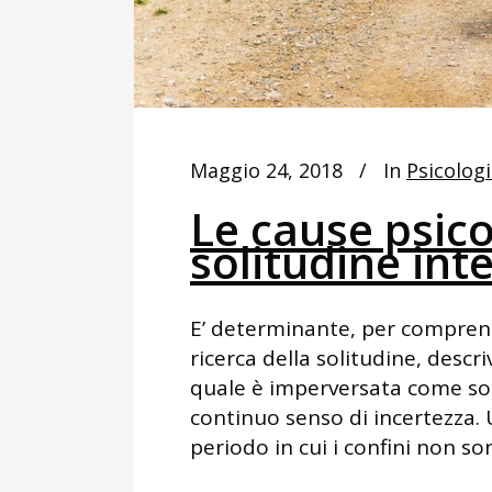
Maggio 24, 2018
In
Psicologi
Le cause psico
solitudine int
E’ determinante, per compren
ricerca della solitudine, descri
quale è imperversata come sot
continuo senso di incertezza. 
periodo in cui i confini non son