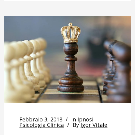
Febbraio 3, 2018
In
Ipnosi
,
Psicologia Clinica
By
Igor Vitale