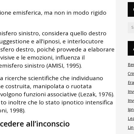
ione emisferica, ma non in modo rigido
misfero sinistro, considera quello destro
ggestione e all’ipnosi, e interlocutore
emisfero destro, poiché provvede a elaborare
visive e le emozioni, influenza il
isfero sinistro (AMISI, 1995).
Be
Cri
 ricerche scientifiche che individuano
Er
ene costruita, manipolata o ruotata
Inv
volgono funzioni associative (Lezak, 1976).
Inv
 inoltre che lo stato ipnotico intensifica
ni, 1998).
Ipn
Le
ccedere all’inconscio
Lin