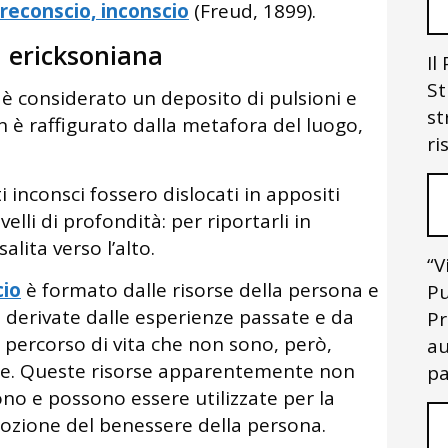
preconscio, inconscio
(Freud, 1899).
i ericksoniana
Il
St
 è considerato un deposito di pulsioni e
st
on è raffigurato dalla metafora del luogo,
ri
inconsci fossero dislocati in appositi
ivelli di profondità: per riportarli in
alita verso l’alto.
“V
cio
è formato dalle risorse della persona e
Pu
ve derivate dalle esperienze passate e da
Pr
 percorso di vita che non sono, però,
au
nte. Queste risorse apparentemente non
pa
tono e possono essere utilizzate per la
mozione del benessere della persona.