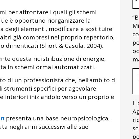
mi per affrontare i quali gli schemi
“B
nque è opportuno riorganizzare la
Mi
za degli elementi, modificare e sostituire
co
altri già compresi nel proprio repertorio,
pe
no dimenticati (Short & Casula, 2004).
oc
e questa ridistribuzione di energie,
ma
ata in schemi ormai automatizzati.
to di un professionista che, nell’ambito di
i strumenti specifici per agevolare
se interiori iniziandolo verso un proprio e
Il
Ag
on
presenta una base neuropsicologica,
ri
a negli anni successivi alle sue
sc
pe