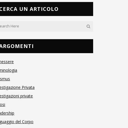
CERCA UN ARTICOLO
ARGOMENTI
nessere
minologia
asmus
estigazione Privata
estigazioni private
osi
adership
guaggio del Corpo