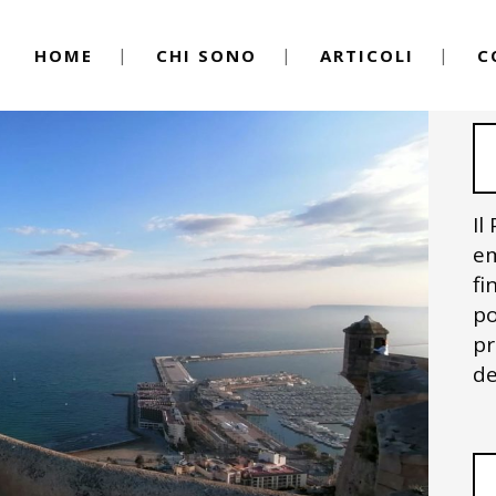
HOME
CHI SONO
ARTICOLI
C
Il
em
fi
po
pr
de