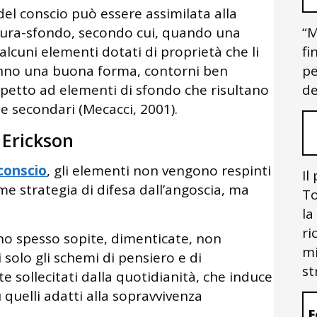
del conscio può essere assimilata alla
figura-sfondo, secondo cui, quando una
“M
lcuni elementi dotati di proprietà che li
fi
hanno una buona forma, contorni ben
pe
ispetto ad elementi di sfondo che risultano
de
e secondari (Mecacci, 2001).
 Erickson
conscio
, gli elementi non vengono respinti
Il
me strategia di difesa dall’angoscia, ma
To
la
ri
ono spesso sopite, dimenticate, non
mi
i solo gli schemi di pensiero e di
st
ollecitati dalla quotidianità, che induce
 quelli adatti alla sopravvivenza
F