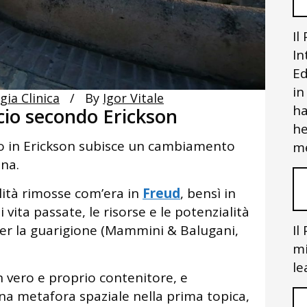
Il
In
Ed
in
gia Clinica
By
Igor Vitale
ha
cio secondo Erickson
he
io in Erickson subisce un cambiamento
me
ana.
lità rimosse com’era in
Freud
, bensì in
 vita passate, le risorse e le potenzialità
 per la guarigione (Mammini & Balugani,
Il
mi
le
 vero e proprio contenitore, e
a metafora spaziale nella prima topica,