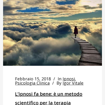
Febbraio 15, 2018
In
Ipnosi
,
Psicologia Clinica
By
Igor Vitale
L’ipnosi fa bene: è un metodo
scientifico per la terapia