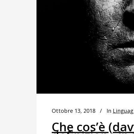
Ottobre 13, 2018
In
Linguag
Che cos’è (dav