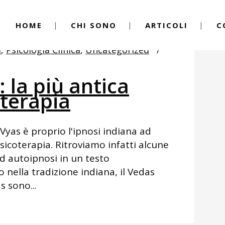
HOME
CHI SONO
ARTICOLI
C
i
,
Psicologia Clinica
,
Uncategorized
: la più antica
oterapia
yas è proprio l'ipnosi indiana ad
sicoterapia. Ritroviamo infatti alcune
d autoipnosi in un testo
o nella tradizione indiana, il Vedas
s sono...