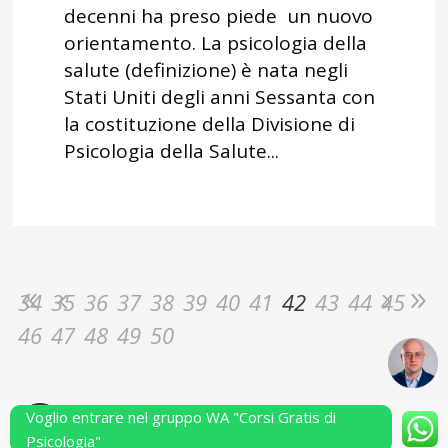
decenni ha preso piede un nuovo
orientamento. La psicologia della
salute (definizione) è nata negli
Stati Uniti degli anni Sessanta con
la costituzione della Divisione di
Psicologia della Salute...
34
35
36
37
38
39
40
41
42
43
44
45
46
47
48
49
50
Voglio entrare nel gruppo WA "Corsi Gratis di
Powered by Performarsi S.a.s.
Psicologia"