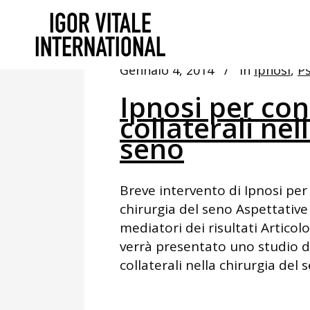
Gennaio 4, 2014
In
Ipnosi
,
Ps
Ipnosi per cont
collaterali nel
seno
Breve intervento di Ipnosi per c
chirurgia del seno Aspettative
mediatori dei risultati Articol
verrà presentato uno studio di 
collaterali nella chirurgia del s