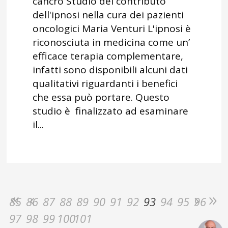
cancro Studio del contributo
dell'ipnosi nella cura dei pazienti
oncologici Maria Venturi L'ipnosi è
riconosciuta in medicina come un’
efficace terapia complementare,
infatti sono disponibili alcuni dati
qualitativi riguardanti i benefici
che essa può portare. Questo
studio è finalizzato ad esaminare
il...
85
86
87
88
89
90
91
92
93
94
95
96
97
98
99
100
101