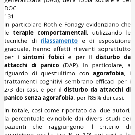
generalizzata (DAG), della fobia sociale e del
DOC.
131
In particolare Roth e Fonagy evidenziano che
le
terapie comportamentali
, utilizzando le
tecniche di
rilassamento
e di esposizione
graduale, hanno effetti rilevanti soprattutto
per i
sintomi fobici
e per il
disturbo da
attacchi di panico
(DAP). In particolare, a
riguardo di quest’ultimo con
agorafobia
, i
trattamenti cognitivi sembrano efficaci per i
2/3 dei casi, e per il
disturbo da attacchi di
panico senza agorafobia
, per l’85% dei casi.
In totale, così come riportato dai due autori,
la percentuale evincibile dai diversi studi dei
pazienti che raggiungono il criterio di
guarigione oscilla tra ¼ e 1/3 dei casi e le