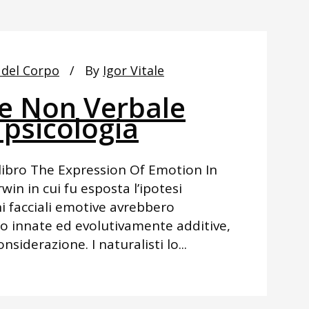
 del Corpo
By
Igor Vitale
e Non Verbale
 psicologia
l libro The Expression Of Emotion In
in in cui fu esposta l’ipotesi
i facciali emotive avrebbero
ro innate ed evolutivamente additive,
siderazione. I naturalisti lo...