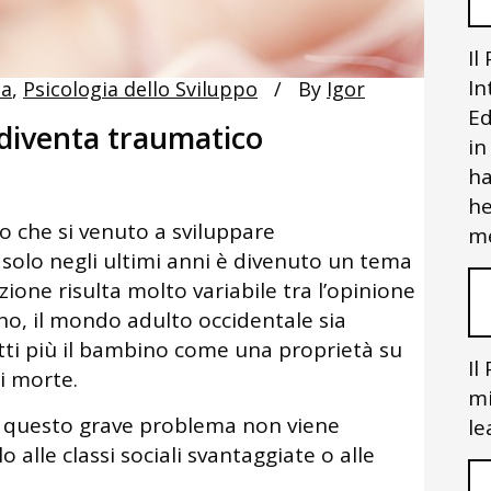
Il
In
ia
,
Psicologia dello Sviluppo
By
Igor
Ed
 diventa traumatico
in
ha
he
o che si venuto a sviluppare
me
solo negli ultimi anni è divenuto un tema
izione risulta molto variabile tra l’opinione
no, il mondo adulto occidentale sia
ti più il bambino come una proprietà su
Il
di morte.
mi
 di questo grave problema non viene
le
alle classi sociali svantaggiate o alle