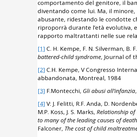
comportamento del genitore, il bam
diventando come lui. Ma, il minore,
abusante, ridestando le condotte 
riproporrà durante l’età evolutiva, 
rapporto maltrattanti nelle sue rela
[1]
C. H. Kempe, F. N. Silverman, B. F
battered-child syndrome
, Journal of
[2]
C.H. Kempe, V Congresso Internaz
abbandonata, Montreal, 1984
[3]
F.Montecchi,
Gli abusi all’infanzia
[4]
V: J. Felitti, R.F. Anda, D. Norden
M.P. Koss, J. S. Marks,
Relationship o
to many of the leading causes of death
Falconer,
The cost of child maltreat