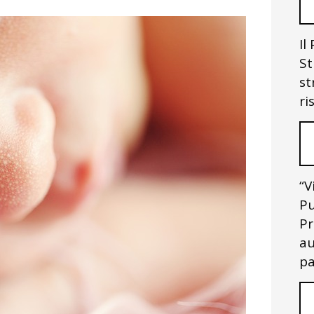
Il
St
st
ri
“V
Pu
Pr
au
pa