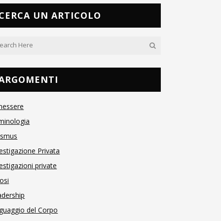
CERCA UN ARTICOLO
ARGOMENTI
nessere
minologia
asmus
estigazione Privata
estigazioni private
osi
adership
guaggio del Corpo