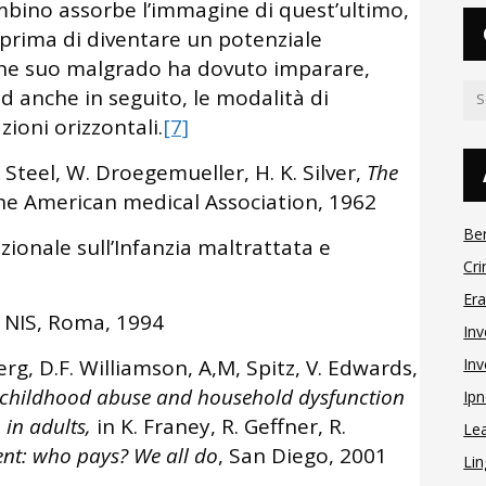
bino assorbe l’immagine di quest’ultimo,
 prima di diventare un potenziale
che suo malgrado ha dovuto imparare,
ed anche in seguito, le modalità di
zioni orizzontali.
[7]
. Steel, W. Droegemueller, H. K. Silver,
The
 the American medical Association, 1962
Be
ionale sull’Infanzia maltrattata e
Cri
Er
, NIS, Roma, 1994
Inv
berg, D.F. Williamson, A,M, Spitz, V. Edwards,
Inv
f childhood abuse and household dysfunction
Ipn
 in adults,
in K. Franey, R. Geffner, R.
Le
ment: who pays?
We all do
, San Diego, 2001
Lin