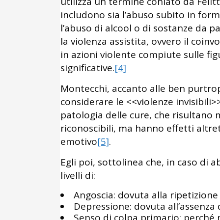
utilizza un termine coniato da Felitt
includono sia l’abuso subito in for
l’abuso di alcool o di sostanze da pa
la violenza assistita, ovvero il coi
in azioni violente compiute sulle fi
significative.
[4]
Montecchi, accanto alle ben purtropp
considerare le <<violenze invisibili>
patologia delle cure, che risultano
riconoscibili, ma hanno effetti altre
emotivo
[5]
.
Egli poi, sottolinea che, in caso di
livelli di:
Angoscia: dovuta alla ripetizione
Depressione: dovuta all’assenza d
Senso di colpa primario: perché 