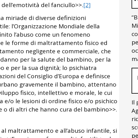
dell’emotività del fanciullo>>.
[2]
“B
a miriade di diverse definizioni
Mi
ile: l’Organizzazione Mondiale della
co
finito l’abuso come un fenomeno
pe
e le forme di maltrattamento fisico ed
oc
attamento negligente e commerciale, che
ma
 danno per la salute del bambino, per la
o e per la sua dignità; lo psichiatra
azioni del Consiglio d’Europa e definisce
e turbano gravemente il bambino, attentano
iluppo fisico, intellettivo e morale, le cui
e/o le lesioni di ordine fisico e/o psichico
Il
re o di altri che hanno cura del bambino>>.
Ag
ri
sc
i al maltrattamento e all’abuso infantile, si
pe