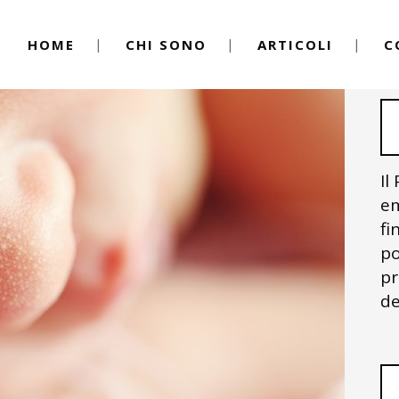
HOME
CHI SONO
ARTICOLI
C
Il
em
fi
po
pr
de