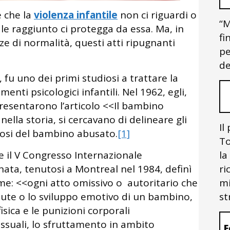
e che la
violenza infantile
non ci riguardi o
“M
le raggiunto ci protegga da essa. Ma, in
fi
e di normalità, questi atti ripugnanti
pe
de
fu uno dei primi studiosi a trattare la
enti psicologici infantili. Nel 1962, egli,
presentarono l’articolo <<Il bambino
nella storia, si cercavano di delineare gli
Il
nosi del bambino abusato.
[1]
To
e il V Congresso Internazionale
la
nata, tenutosi a Montreal nel 1984, definì
ri
me: <<ogni atto omissivo o autoritario che
mi
lute o lo sviluppo emotivo di un bambino,
st
sica e le punizioni corporali
essuali, lo sfruttamento in ambito
F