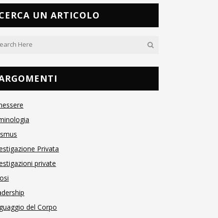
CERCA UN ARTICOLO
ARGOMENTI
nessere
minologia
asmus
estigazione Privata
estigazioni private
osi
adership
guaggio del Corpo