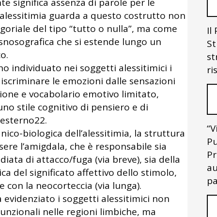
e significa assenza di parole per le
 alessitimia guarda a questo costrutto non
riale del tipo “tutto o nulla”, ma come
Il
snosografica che si estende lungo un
St
o.
st
o individuato nei soggetti alessitimici i
ri
 discriminare le emozioni dalle sensazioni
zione e vocabolario emotivo limitato,
uno stile cognitivo di pensiero e di
’esterno22.
“V
ico-biologica dell’alessitimia, la struttura
Pu
ere l’amigdala, che è responsabile sia
Pr
iata di attacco/fuga (via breve), sia della
au
a del significato affettivo dello stimolo,
pa
 con la neocorteccia (via lunga).
idenziato i soggetti alessitimici non
nzionali nelle regioni limbiche, ma