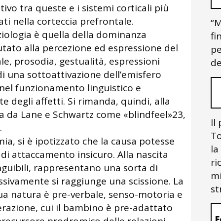
ivo tra queste e i sistemi corticali più
zati nella corteccia prefrontale.
“M
ziologia è quella della dominanza
fi
utato alla percezione ed espressione del
pe
 prosodia, gestualità, espressioni
de
 di una sottoattivazione dell’emisfero
 nel funzionamento linguistico e
e degli affetti. Si rimanda, quindi, alla
ata da Lane e Schwartz come «blindfeel»23,
Il
.
To
imia, si è ipotizzato che la causa potesse
la
 di attaccamento insicuro. Alla nascita
ri
nguibili, rappresentano una sorta di
mi
ssivamente si raggiunge una scissione. La
st
ua natura è pre-verbale, senso-motoria e
erazione, cui il bambino è pre-adattato
F