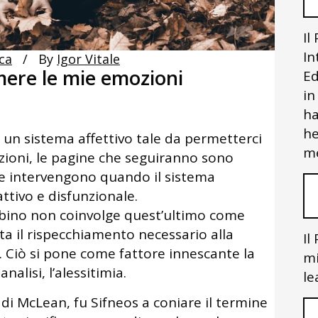
Il
In
ica
By
Igor Vitale
mere le mie emozioni
Ed
in
ha
he
i un sistema affettivo tale da permetterci
me
zioni, le pagine che seguiranno sono
he intervengono quando il sistema
attivo e disfunzionale.
mbino non coinvolge quest’ultimo come
a il rispecchiamento necessario alla
Il
a. Ciò si pone come fattore innescante la
mi
nalisi, l’alessitimia.
le
di McLean, fu Sifneos a coniare il termine