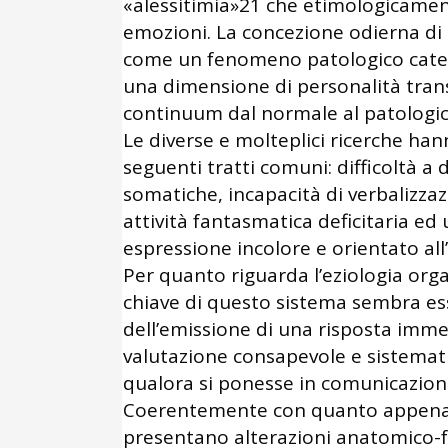
«alessitimia»21 che etimologicament
emozioni. La concezione odierna di
come un fenomeno patologico catego
una dimensione di personalità tran
continuum dal normale al patologic
Le diverse e molteplici ricerche hann
seguenti tratti comuni: difficoltà a
somatiche, incapacità di verbalizza
attività fantasmatica deficitaria ed 
espressione incolore e orientato all
Per quanto riguarda l’eziologia organ
chiave di questo sistema sembra ess
dell’emissione di una risposta immed
valutazione consapevole e sistematic
qualora si ponesse in comunicazione
Coerentemente con quanto appena ev
presentano alterazioni anatomico-fu