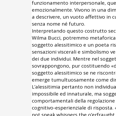
funzionamento interpersonale, que
emozionalmente. Vivono in una dim
a descrivere, un vuoto affettivo in c
senza nome né futuro.
Interpretando questo costrutto seco
Wilma Bucci, potremmo metaforicam
soggetto alessitimico e un poeta ris
sensazioni viscerali e simbolismo ver
dei due individui. Mentre nel sogget
sovrappongono, pur costituendo «du
soggetto alessitimico se ne riscontr
emerge tumultuosamente come dimen
L’alessitimia pertanto non individua
impossibile ed innaturale, ma soggett
comportamentali della regolazione 
cognitivo-esperienziale di risposta.
not speak whispers the o’erfraught 