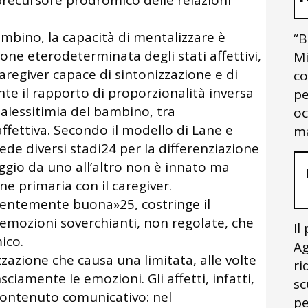
 precursore prodromico delle relazioni
ambino, la capacità di mentalizzare è
“B
one eterodeterminata degli stati affettivi,
Mi
aregiver capace di sintonizzazione e di
co
ente il rapporto di proporzionalità inversa
pe
e alessitimia del bambino, tra
oc
fettiva. Secondo il modello di Lane e
ma
ede diversi stadi24 per la differenziazione
aggio da uno all’altro non è innato ma
e primaria con il caregiver.
ientemente buona»25, costringe il
emozioni soverchianti, non regolate, che
Il
ico.
Ag
zzazione che causa una limitata, alle volte
ri
sciamente le emozioni. Gli affetti, infatti,
sc
contenuto comunicativo: nel
pe