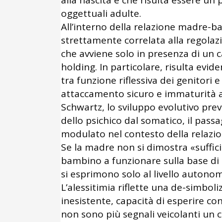
alla nascita e che risulta essere un
oggettuali adulte.
All’interno della relazione madre-b
strettamente correlata alla regolazi
che avviene solo in presenza di un c
holding. In particolare, risulta evid
tra funzione riflessiva dei genitori 
attaccamento sicuro e immaturità af
Schwartz, lo sviluppo evolutivo prev
dello psichico dal somatico, il pass
modulato nel contesto della relazion
Se la madre non si dimostra «suffic
bambino a funzionare sulla base di 
si esprimono solo al livello autonom
L’alessitimia riflette una de-simboli
inesistente, capacità di esperire con
non sono più segnali veicolanti un 