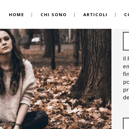
HOME
CHI SONO
ARTICOLI
C
Il
em
fi
po
pr
de