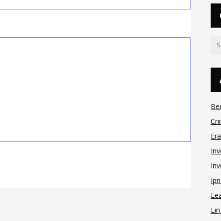
Be
Cri
Er
Inv
Inv
Ipn
Le
Lin