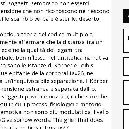
sti soggetti sembrano non esserci
ensione che non riconoscono né riescono
ui lo scambio verbale è sterile, deserto,
ndo la teoria del codice multiplo di
ente affermare che la distanza tra un
iede nella qualità dei legami tra
bale, ben riflessa nell’antitetica narrativa
to sano le istanze di Körper e Leib si
e epifanie della corporalità»26, nel
a un’inequivocabile separazione. Il Körper
sione estranea e separata dall’Io.
 soggetti privi di emozioni, il che sarebbe
i in cui i processi fisiologici e motorio-
emotiva non sono più modulati dal livello
 «Give sorrow words. The grief that does
heart and bids it break»27.